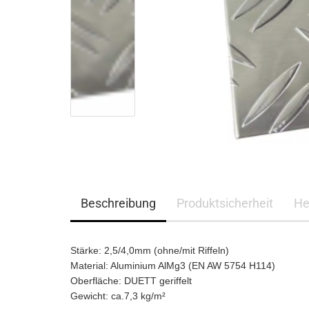
Edelstahl
Stahl verzinkt Ral
nasslackiert
Stahl verzinkt ohne
Schutzfolie
Stahlblech verzinkt RAL
Lochbleche
nasslackiert
Stahlblech verzinkt
Stahl Lochblech verzinkt
Beschreibung
Produktsicherheit
He
Stärke: 2,5/4,0mm (ohne/mit Riffeln)
Material: Aluminium AlMg3 (EN AW 5754 H114)
Oberfläche: DUETT geriffelt
Gewicht: ca.7,3 kg/m²