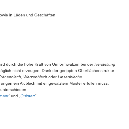
wie in Läden und Geschäften
 wird durch die hohe Kraft von Umformwalzen bei der
Herstellung
räglich nicht erzeugen. Dank der gerippten Oberflächenstruktur
Tränenblech
,
Warzenblech
oder
Linsenbleche
.
rungen ein Alublech mit eingewalztem Muster erfüllen muss.
 unterschieden.
mant
“
und
„
Quintett
“
.