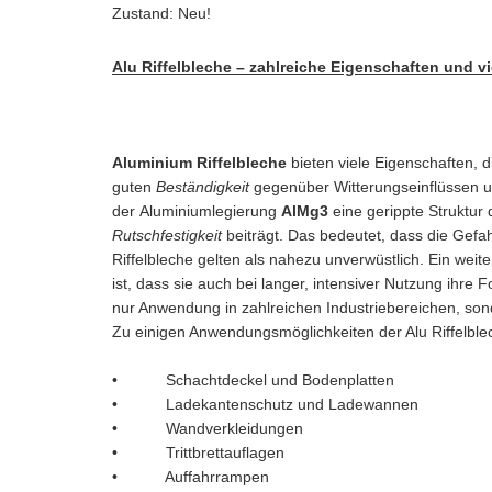
Zustand: Neu!
Alu Riffelbleche – zahlreiche Eigenschaften und vi
Aluminium Riffelbleche
bieten viele Eigenschaften, 
guten
Beständigkeit
gegenüber Witterungseinflüssen un
der Aluminiumlegierung
AlMg3
eine gerippte Struktur
Rutschfestigkeit
beiträgt. Das bedeutet, dass die Gefa
Riffelbleche gelten als nahezu unverwüstlich. Ein weit
ist, dass sie auch bei langer, intensiver Nutzung ihre
nur Anwendung in zahlreichen Industriebereichen, sond
Zu einigen Anwendungsmöglichkeiten der Alu Riffelble
• Schachtdeckel und Bodenplatten
• Ladekantenschutz und Ladewannen
• Wandverkleidungen
• Trittbrettauflagen
• Auffahrrampen