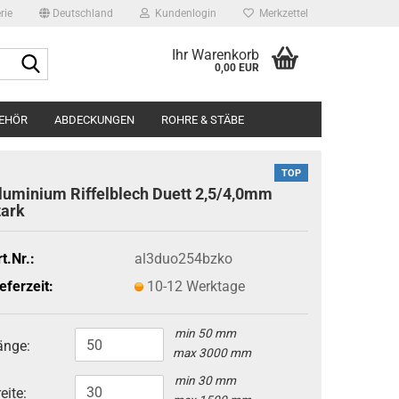
rie
Deutschland
Kundenlogin
Merkzettel
Ihr Warenkorb
Suche...
0,00 EUR
BEHÖR
ABDECKUNGEN
ROHRE & STÄBE
BILDERGALERIE
ÜBER UNS
TOP
luminium Riffelblech Duett 2,5/4,0mm
Edels
tark
Edels
Runds
t.Nr.:
al3duo254bzko
eferzeit:
10-12 Werktage
min 50 mm
änge:
max 3000 mm
min 30 mm
eite: