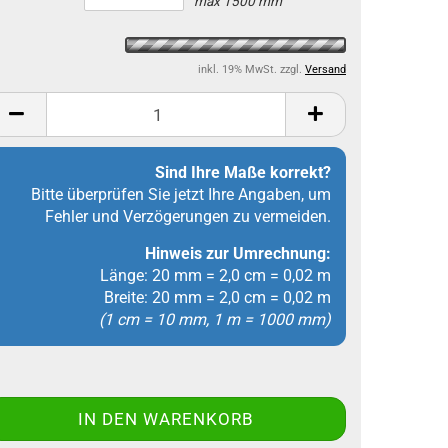
max 1500 mm
inkl. 19% MwSt. zzgl.
Versand
Sind Ihre Maße korrekt?
Bitte überprüfen Sie jetzt Ihre Angaben, um
Fehler und Verzögerungen zu vermeiden.
Hinweis zur Umrechnung:
Länge: 20 mm = 2,0 cm = 0,02 m
Breite: 20 mm = 2,0 cm = 0,02 m
(1 cm = 10 mm, 1 m = 1000 mm)