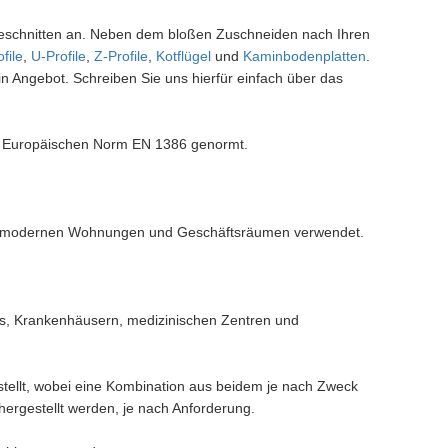
geschnitten an. Neben dem bloßen Zuschneiden nach Ihren
file
,
U-Profile
,
Z-Profile
,
Kotflügel
und
Kaminbodenplatten
.
in Angebot. Schreiben Sie uns hierfür einfach über das
er Europäischen Norm EN 1386 genormt.
 in modernen Wohnungen und Geschäftsräumen verwendet.
os, Krankenhäusern, medizinischen Zentren und
stellt, wobei eine Kombination aus beidem je nach Zweck
 hergestellt werden, je nach Anforderung.