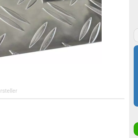
Edelstahl Lochblech
Edelstahl
nasslackiert
Edelstahl Strukturblech
Stahl verzinkt glatt RAL
Stahl verzinkt ohne
nasslackiert
Schutzfolie
Stahl verzinkt ohne
Schutzfolie
rsteller