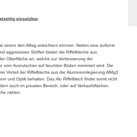
elseitig einsetzbar
die einem den Alltag erleichtern können. Neben eine äußerst
d aggressiven Stoffen bieten die Riffelbleche aus
 der Oberfläche an, welche zur Verbesserung der
hr vom Ausrutschen auf feuchten Böden minimiert wird. Die
erer Vorteil der Riffelbleche aus der Aluminiumlegierung AlMg3
 Form und Optik behalten. Das
Alu Riffelblech
findet somit nicht
ern auch im privaten Bereich, oder auf Verkaufsflächen.
che zählen: