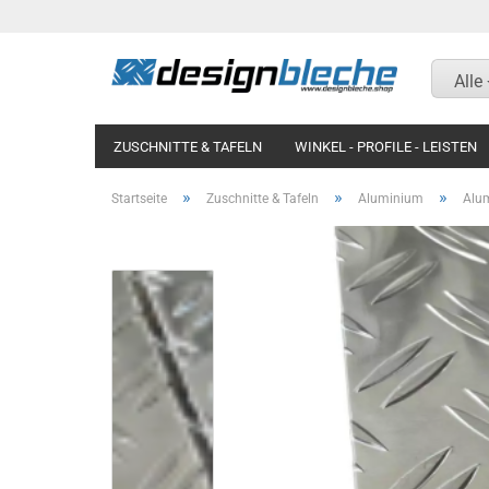
Alle
ZUSCHNITTE & TAFELN
WINKEL - PROFILE - LEISTEN
KOTFLÜGEL UND RAMPEN
MAGNETWAND / PINNWAN
»
»
»
Startseite
Zuschnitte & Tafeln
Aluminium
Alum
Aluminium Riffelblech
Aluminium Riffelblech
Aluminium blank natur
Titanzink
Aluminium silber natur
Aluminium blank natur
eloxiert
Aluminium silber natur
Aluminium Strukturblech
eloxiert
Aluminium Lochblech
Aluminium glatt RAL
nasslackiert
Aluminium Glattblech RAL
beschichtet
Aluminium blank eckig
gepresst Aussenmaß