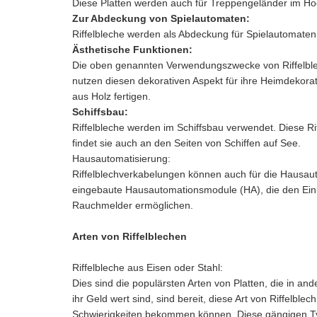
Diese Platten werden auch für Treppengeländer im H
Zur Abdeckung von Spielautomaten:
Riffelbleche werden als Abdeckung für Spielautomaten
Ästhetische Funktionen:
Die oben genannten Verwendungszwecke von Riffelbl
nutzen diesen dekorativen Aspekt für ihre Heimdekorat
aus Holz fertigen.
Schiffsbau:
Riffelbleche werden im Schiffsbau verwendet. Diese R
findet sie auch an den Seiten von Schiffen auf See.
Hausautomatisierung:
Riffelblechverkabelungen können auch für die Hausau
eingebaute Hausautomationsmodule (HA), die den Ein
Rauchmelder ermöglichen.
Arten von Riffelblechen
Riffelbleche aus Eisen oder Stahl:
Dies sind die populärsten Arten von Platten, die in an
ihr Geld wert sind, sind bereit, diese Art von Riffelble
Schwierigkeiten bekommen können. Diese gängigen Typ