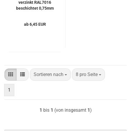
verzinkt RAL7016
beschichtet 0,75mm
stark anthrazitgrau
ab 6,45 EUR
Sortieren nach
pro Seite
Sortieren nach
8 pro Seite
1
1
bis
1
(von insgesamt
1
)