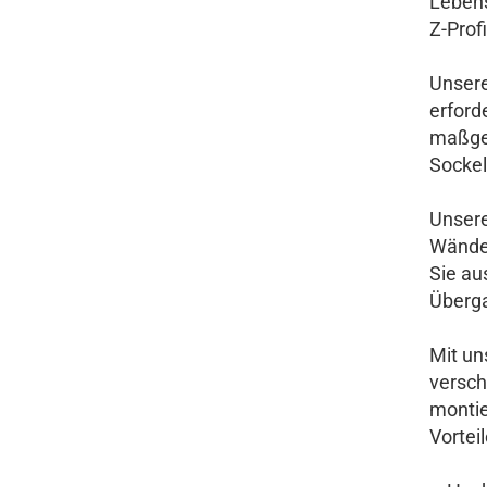
Lebens
Z-Profi
Unsere 
erford
maßges
Sockel
Unsere
Wände 
Sie au
Überg
Mit un
versch
montie
Vortei