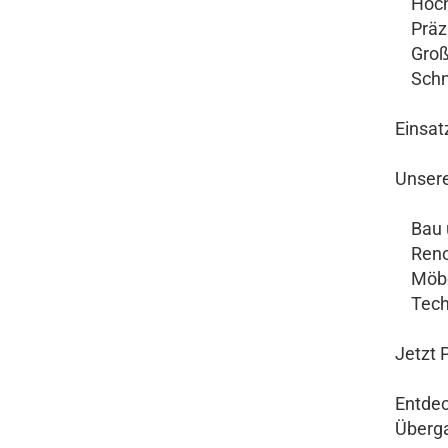
Hochwe
Präzis
Große
Schnel
Einsat
Unsere
Bau u
Renov
Möbel
Techn
Jetzt 
Entdec
Überga