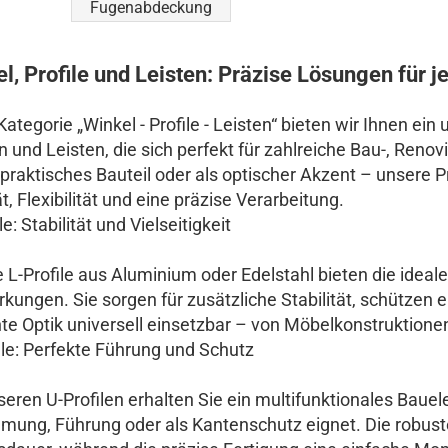
Edelstahl Lochblech
Fugenabdeckung
Edelstahl
nasslackiert
Edelstahl Strukturblech
Stahl verzinkt glatt RAL
Stahl verzinkt ohne
nasslackiert
Schutzfolie
l, Profile und Leisten: Präzise Lösungen für
Stahl verzinkt ohne
Schutzfolie
 Kategorie „Winkel - Profile - Leisten“ bieten wir Ihnen 
en und Leisten, die sich perfekt für zahlreiche Bau-, Ren
 praktisches Bauteil oder als optischer Akzent – unsere 
t, Flexibilität und eine präzise Verarbeitung.
le: Stabilität und Vielseitigkeit
 L-Profile aus Aluminium oder Edelstahl bieten die ideal
rkungen. Sie sorgen für zusätzliche Stabilität, schützen 
hte Optik universell einsetzbar – von Möbelkonstruktio
ile: Perfekte Führung und Schutz
seren U-Profilen erhalten Sie ein multifunktionales Baue
ung, Führung oder als Kantenschutz eignet. Die robuste