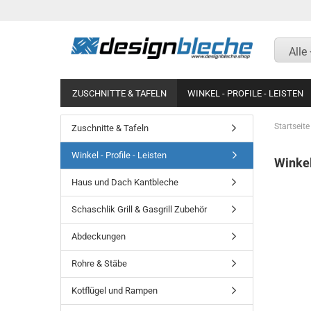
Alle
ZUSCHNITTE & TAFELN
WINKEL - PROFILE - LEISTEN
Startseite
Zuschnitte & Tafeln
Aluminium Riffelblech
Aluminium Riffelblech
Winkel - Profile - Leisten
Winkel
Aluminium blank natur
Titanzink
Haus und Dach Kantbleche
Aluminium silber natur
Aluminium blank natur
eloxiert
Schaschlik Grill & Gasgrill Zubehör
Aluminium silber natur
Aluminium Strukturblech
eloxiert
Abdeckungen
Aluminium Lochblech
Aluminium glatt RAL
nasslackiert
Rohre & Stäbe
Aluminium Glattblech RAL
beschichtet
Aluminium blank eckig
Kotflügel und Rampen
gepresst Aussenmaß