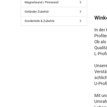
Edelstahl
Magnetwand / Pinnwand
Stahl verzinkt Ral
Geländer Zubehör
nasslackiert
Winke
Stahl verzinkt ohne
Sonderteile & Zubehör
Schutzfolie
In der
Stahlblech verzinkt RAL
Lochbleche
Profil
nasslackiert
Ob als
Stahlblech verzinkt
Qualitä
Stahl Lochblech verzinkt
L-Profi
Unsere
Verstä
schlic
U-Prof
Mit un
Umrahm