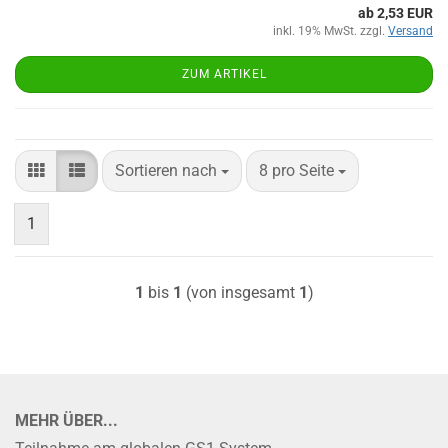
ab 2,53 EUR
inkl. 19% MwSt. zzgl.
Versand
ZUM ARTIKEL
Sortieren nach
pro Seite
Sortieren nach
8 pro Seite
1
1
bis
1
(von insgesamt
1
)
MEHR ÜBER...