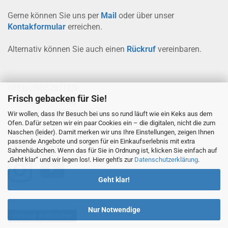
Gerne können Sie uns per
Mail
oder über unser
Kontakformular
erreichen.
Alternativ können Sie auch einen
Rückruf
vereinbaren.
ÖFFNUNGSZEITEN
Frisch gebacken für Sie!
Montag bis Freitag
08.00 Uhr bis 12.00 Uhr
Wir wollen, dass Ihr Besuch bei uns so rund läuft wie ein Keks aus dem
Ofen. Dafür setzen wir ein paar Cookies ein – die digitalen, nicht die zum
und
Naschen (leider). Damit merken wir uns Ihre Einstellungen, zeigen Ihnen
13.00 Uhr bis 17.00 Uhr
passende Angebote und sorgen für ein Einkaufserlebnis mit extra
SOCIAL-MEDIA
Sahnehäubchen. Wenn das für Sie in Ordnung ist, klicken Sie einfach auf
„Geht klar“ und wir legen los!. Hier geht's zur
Datenschutzerklärung
.
Geht klar!
Nur Notwendige
Vertrag widerrufen