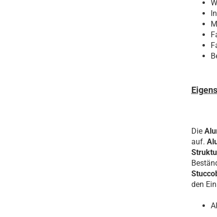
W
Edelstahl
I
Stahl verzinkt Ral
M
nasslackiert
F
Stahl verzinkt ohne
F
Schutzfolie
B
Stahlblech verzinkt RAL
Lochbleche
nasslackiert
Eigens
Stahlblech verzinkt
Stahl Lochblech verzinkt
Die
Alu
auf.
Al
Struktu
Beständ
Stucco
den Ein
A