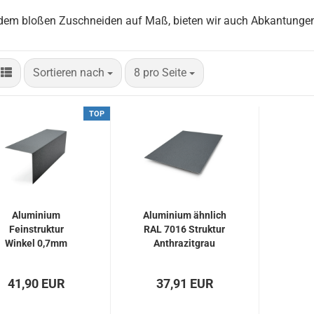
dem bloßen Zuschneiden auf Maß, bieten wir auch Abkantungen
Sortieren nach
pro Seite
Sortieren nach
8 pro Seite
TOP
Aluminium
Aluminium ähnlich
Feinstruktur
RAL 7016 Struktur
Winkel 0,7mm
Anthrazitgrau
stark -
Feinstruktur
Anthrazitgrau,
0,7mm stark
41,90 EUR
37,91 EUR
ähnlich RAL 7016