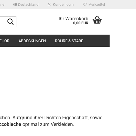
rie
Deutschland
Kundenlogin
Merkzettel
Ihr Warenkorb
Suche...
0,00 EUR
BEHÖR
ABDECKUNGEN
ROHRE & STÄBE
BILDERGALERIE
ÜBER UNS
Edels
Edels
Runds
chen. Aufgrund ihrer leichten Eigenschaft, sowie
ccobleche
optimal zum Verkleiden.