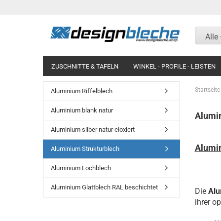
Alle
ZUSCHNITTE & TAFELN
WINKEL - PROFILE - LEISTEN
KOTFLÜGEL UND RAMPEN
MAGNETWAND / PINNWAN
Startseite
Aluminium Riffelblech
Aluminium Riffelblech
Aluminium Riffelblech
Aluminium blank natur
Alumin
Aluminium blank natur
Titanzink
Aluminium silber natur eloxiert
Aluminium silber natur
Aluminium blank natur
Alumi
eloxiert
Aluminium Strukturblech
Aluminium silber natur
Aluminium Strukturblech
eloxiert
Aluminium Lochblech
Aluminium Lochblech
Aluminium glatt RAL
nasslackiert
Aluminium Glattblech RAL beschichtet
Aluminium Glattblech RAL
Die
Alu
beschichtet
Aluminium blank eckig
ihrer o
gepresst Aussenmaß