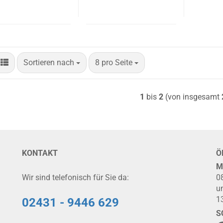
Sortieren nach
pro Seite
Sortieren nach
8 pro Seite
1
bis
2
(von insgesamt
KONTAKT
Ö
M
Wir sind telefonisch für Sie da:
0
u
1
02431 - 9446 629
S