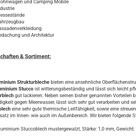
Edelstahl Lochblech
ohnwagen und Camping Mobile
Edelstahl
nasslackiert
ndustrie
Edelstahl Strukturblech
Stahl verzinkt glatt RAL
Stahl verzinkt ohne
essestände
nasslackiert
Schutzfolie
ahrzeugbau
Stahl verzinkt ohne
assadenverkleidung
Schutzfolie
edachung und Architektur
chaften & Sortiment:
minium Strukturbleche
bieten eine ansehnliche Oberflächenstru
uminium Stucco
ist witterungsbeständig und lässt sich leicht p
rblech
gut lackieren. Neben seinen bisher genannten Vorteilen b
igkeit gegen Meerwasser, lässt sich sehr gut verarbeiten und se
blech
eine sehr gute thermische Leitfähigkeit, sowie eine streue
satz im Innen- wie auch im Außenbereich. Wir bieten folgende St
luminium Stuccoblech mustergewalzt, Stärke: 1,0 mm, Gewicht: