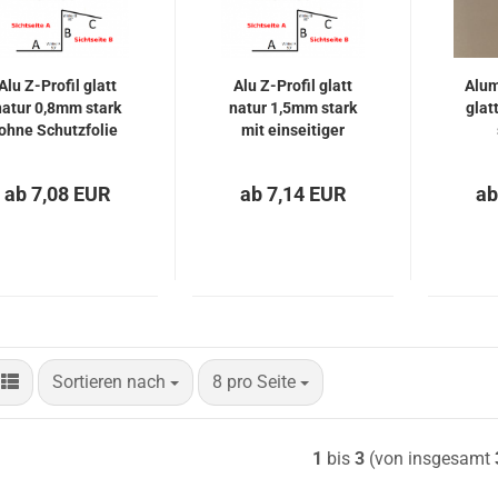
Edelstahl Lochblech
Edelstahl
nasslackiert
Edelstahl Strukturblech
Stahl verzinkt glatt RAL
Stahl verzinkt ohne
nasslackiert
Schutzfolie
Alu Z-Profil glatt
Alu Z-Profil glatt
Alum
Stahl verzinkt ohne
natur 0,8mm stark
natur 1,5mm stark
glat
Schutzfolie
ohne Schutzfolie
mit einseitiger
Al 99,5
Schutzfolie
e
S
ab 7,08 EUR
ab 7,14 EUR
ab
Sortieren nach
pro Seite
Sortieren nach
8 pro Seite
1
bis
3
(von insgesamt