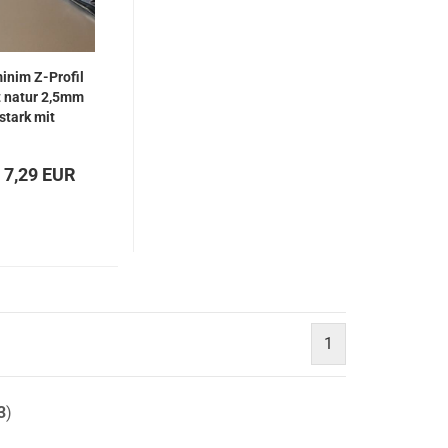
inim Z-Profil
t natur 2,5mm
stark mit
inseitiger
chutzfolie
 7,29 EUR
1
3
)