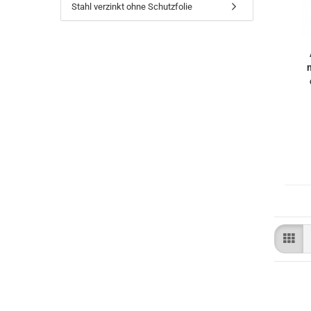
Edelstahl
Stahl verzinkt ohne Schutzfolie
Stahl verzinkt Ral
nasslackiert
Stahl verzinkt ohne
Schutzfolie
Stahlblech verzinkt RAL
Lochbleche
nasslackiert
Stahlblech verzinkt
Stahl Lochblech verzinkt