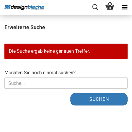
Erweiterte Suche
Die Suche ergab keine genauen Treffer.
MÖCHTEN
Möchten Sie noch einmal suchen?
SIE
NOCH
EINMAL
SUCHEN?
SUCHEN