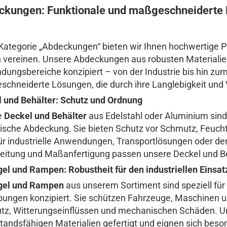
Edelstahl Lochblech
Edelstahl
nasslackiert
kungen: Funktionale und maßgeschneiderte L
Edelstahl Strukturblech
Stahl verzinkt glatt RAL
Stahl verzinkt ohne
nasslackiert
Schutzfolie
Stahl verzinkt ohne
 Kategorie „Abdeckungen“ bieten wir Ihnen hochwertige Pr
Schutzfolie
 vereinen. Unsere Abdeckungen aus robusten Materialien 
ungsbereiche konzipiert – von der Industrie bis hin zum 
chneiderte Lösungen, die durch ihre Langlebigkeit und V
 und Behälter: Schutz und Ordnung
e
Deckel und Behälter
aus Edelstahl oder Aluminium sind 
ische Abdeckung. Sie bieten Schutz vor Schmutz, Feuch
für industrielle Anwendungen, Transportlösungen oder de
eitung und Maßanfertigung passen unsere Deckel und Be
gel und Rampen: Robustheit für den industriellen Einsat
ügel und Rampen
aus unserem Sortiment sind speziell für
ngen konzipiert. Sie schützen Fahrzeuge, Maschinen u
z, Witterungseinflüssen und mechanischen Schäden. Uns
tandsfähigen Materialien gefertigt und eignen sich beson