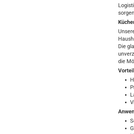
Logist
sorgen
Küchen
Unser
Hausha
Die gl
unverz
die Mö
Vortei
H
P
L
V
Anwen
S
G