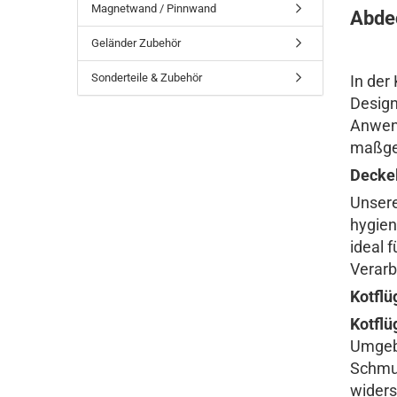
Edelstahl
Magnetwand / Pinnwand
Abdec
Stahl verzinkt Ral
Geländer Zubehör
nasslackiert
Stahl verzinkt ohne
Sonderteile & Zubehör
In der
Schutzfolie
Design
Stahlblech verzinkt RAL
Lochbleche
Anwend
nasslackiert
maßges
Stahlblech verzinkt
Deckel
Stahl Lochblech verzinkt
Unser
hygien
ideal 
Verarb
Kotflü
Kotfl
Umgebu
Schmut
widers