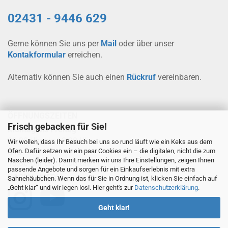
02431 - 9446 629
Gerne können Sie uns per
Mail
oder über unser
Kontakformular
erreichen.
Alternativ können Sie auch einen
Rückruf
vereinbaren.
ÖFFNUNGSZEITEN
Frisch gebacken für Sie!
Montag bis Freitag
08.00 Uhr bis 12.00 Uhr
Wir wollen, dass Ihr Besuch bei uns so rund läuft wie ein Keks aus dem
Ofen. Dafür setzen wir ein paar Cookies ein – die digitalen, nicht die zum
und
Naschen (leider). Damit merken wir uns Ihre Einstellungen, zeigen Ihnen
13.00 Uhr bis 17.00 Uhr
passende Angebote und sorgen für ein Einkaufserlebnis mit extra
SOCIAL-MEDIA
Sahnehäubchen. Wenn das für Sie in Ordnung ist, klicken Sie einfach auf
„Geht klar“ und wir legen los!. Hier geht's zur
Datenschutzerklärung
.
Geht klar!