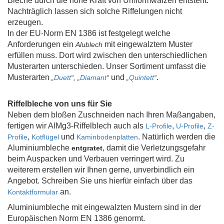
Bleche durch die hohe Kraft von Umformwalzen entsteht.
Nachträglich lassen sich solche Riffelungen nicht
erzeugen.
In der EU-Norm EN 1386 ist festgelegt welche
Anforderungen ein
mit eingewalztem Muster
Alublech
erfüllen muss. Dort wird zwischen den unterschiedlichen
Musterarten unterschieden.
Unser Sortiment umfasst die
Musterarten
und
.
„
Duett
“, „
Diamant
“
„
Quintett
“
Riffelbleche von uns für Sie
Neben dem bloßen Zuschneiden nach Ihren Maßangaben,
fertigen wir AlMg3-Riffelblech auch als
,
,
L-Profile
U-Profile
Z-
,
und
.
Natürlich werden die
Profile
Kotflügel
Kaminbodenplatten
Aluminiumbleche
, damit die Verletzungsgefahr
entgratet
beim Auspacken und Verbauen verringert wird.
Zu
weiterem erstellen wir Ihnen gerne, unverbindlich ein
Angebot. Schreiben Sie uns hierfür einfach über das
an.
Kontaktformular
Aluminiumbleche mit eingewalzten Mustern sind in der
Europäischen Norm EN 1386 genormt.