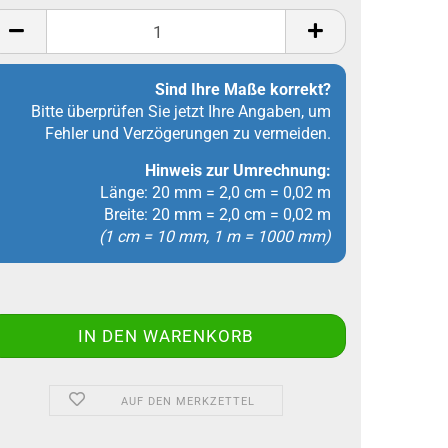
Stück
Sind Ihre Maße korrekt?
Bitte überprüfen Sie jetzt Ihre Angaben, um
Fehler und Verzögerungen zu vermeiden.
Hinweis zur Umrechnung:
Länge: 20 mm = 2,0 cm = 0,02 m
Breite: 20 mm = 2,0 cm = 0,02 m
(1 cm = 10 mm, 1 m = 1000 mm)
AUF DEN MERKZETTEL