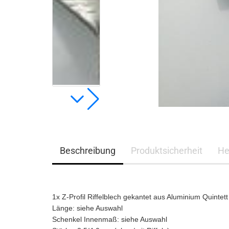
Edelstahl
Stahl verzinkt Ral
nasslackiert
Stahl verzinkt ohne
Schutzfolie
Stahlblech verzinkt RAL
Lochbleche
nasslackiert
Stahlblech verzinkt
Stahl Lochblech verzinkt
Beschreibung
Produktsicherheit
He
1x Z-Profil Riffelblech gekantet aus Aluminium Quintett
Länge: siehe Auswahl
Schenkel Innenmaß: siehe Auswahl