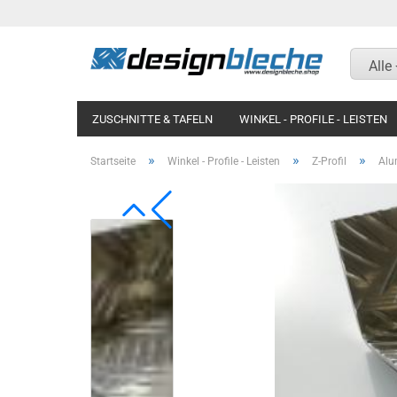
Alle
ZUSCHNITTE & TAFELN
WINKEL - PROFILE - LEISTEN
KOTFLÜGEL UND RAMPEN
MAGNETWAND / PINNWAN
»
»
»
Startseite
Winkel - Profile - Leisten
Z-Profil
Alu
Aluminium Riffelblech
Aluminium Riffelblech
Aluminium blank natur
Titanzink
Aluminium silber natur
Aluminium blank natur
eloxiert
Aluminium silber natur
Aluminium Strukturblech
eloxiert
Aluminium Lochblech
Aluminium glatt RAL
nasslackiert
Aluminium Glattblech RAL
beschichtet
Aluminium blank eckig
gepresst Aussenmaß