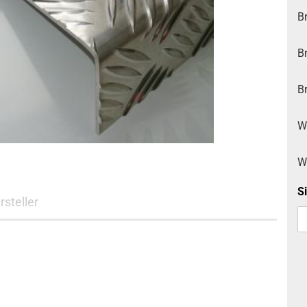
Edelstahl Lochblech
Edelstahl
nasslackiert
Br
Edelstahl Strukturblech
Stahl verzinkt glatt RAL
Stahl verzinkt ohne
nasslackiert
Schutzfolie
Br
Stahl verzinkt ohne
Schutzfolie
Br
W
W
Si
rsteller