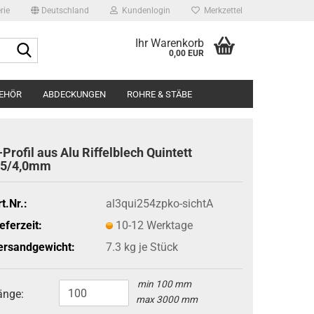
rie
Deutschland
Kundenlogin
Merkzettel
Ihr Warenkorb
Suche...
0,00 EUR
BEHÖR
ABDECKUNGEN
ROHRE & STÄBE
BILDERGALERIE
ÜBER UNS
-Profil aus Alu Riffelblech Quintett
Edels
,5/4,0mm
Edels
Runds
t.Nr.:
al3qui254zpko-sichtA
eferzeit:
10-12 Werktage
ersandgewicht:
7.3
kg je Stück
min 100 mm
änge:
max 3000 mm