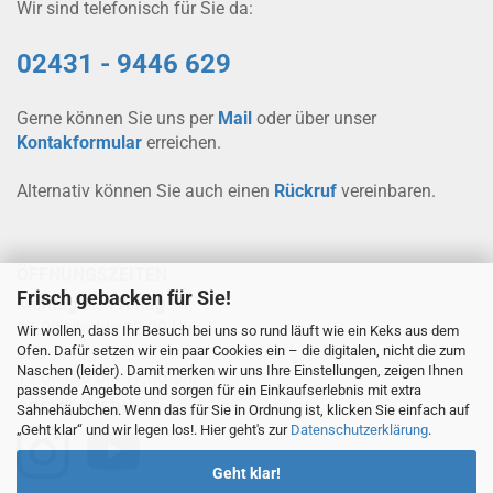
Wir sind telefonisch für Sie da:
02431 - 9446 629
Gerne können Sie uns per
Mail
oder über unser
Kontakformular
erreichen.
Alternativ können Sie auch einen
Rückruf
vereinbaren.
ÖFFNUNGSZEITEN
Frisch gebacken für Sie!
Montag bis Freitag
08.00 Uhr bis 12.00 Uhr
Wir wollen, dass Ihr Besuch bei uns so rund läuft wie ein Keks aus dem
Ofen. Dafür setzen wir ein paar Cookies ein – die digitalen, nicht die zum
und
Naschen (leider). Damit merken wir uns Ihre Einstellungen, zeigen Ihnen
13.00 Uhr bis 17.00 Uhr
passende Angebote und sorgen für ein Einkaufserlebnis mit extra
SOCIAL-MEDIA
Sahnehäubchen. Wenn das für Sie in Ordnung ist, klicken Sie einfach auf
„Geht klar“ und wir legen los!. Hier geht's zur
Datenschutzerklärung
.
Geht klar!