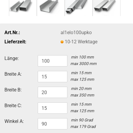
Art.Nr.:
al1elo100upko
Lieferzeit:
10-12 Werktage
min 100 mm
Länge:
max 3000 mm
min 15 mm
Breite A:
max 125 mm
min 20 mm
Breite B:
max 350 mm
min 15 mm
Breite C:
max 125 mm
min 90 Grad
Winkel A:
max 179 Grad