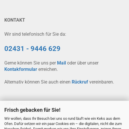
KONTAKT
Wir sind telefonisch für Sie da:
02431 - 9446 629
Gerne können Sie uns per
Mail
oder über unser
Kontakformular
erreichen.
Alternativ können Sie auch einen
Rückruf
vereinbaren.
ÖFFNUNGSZEITEN
Frisch gebacken für Sie!
Montag bis Freitag
08.00 Uhr bis 12.00 Uhr
Wir wollen, dass Ihr Besuch bei uns so rund läuft wie ein Keks aus dem
Ofen. Dafür setzen wir ein paar Cookies ein – die digitalen, nicht die zum
und
Naschen (leider). Damit merken wir uns Ihre Einstellungen, zeigen Ihnen