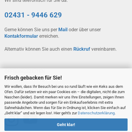
Wir sind telefonisch für Sie da:
02431 - 9446 629
Gerne können Sie uns per
Mail
oder über unser
Kontakformular
erreichen.
Alternativ können Sie auch einen
Rückruf
vereinbaren.
ÖFFNUNGSZEITEN
Frisch gebacken für Sie!
Montag bis Freitag
08.00 Uhr bis 12.00 Uhr
Wir wollen, dass Ihr Besuch bei uns so rund läuft wie ein Keks aus dem
Ofen. Dafür setzen wir ein paar Cookies ein – die digitalen, nicht die zum
und
Naschen (leider). Damit merken wir uns Ihre Einstellungen, zeigen Ihnen
13.00 Uhr bis 17.00 Uhr
passende Angebote und sorgen für ein Einkaufserlebnis mit extra
SOCIAL-MEDIA
Sahnehäubchen. Wenn das für Sie in Ordnung ist, klicken Sie einfach auf
„Geht klar“ und wir legen los!. Hier geht's zur
Datenschutzerklärung
.
Geht klar!