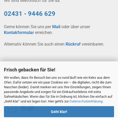
Wir sind telefonisch für Sie da:
02431 - 9446 629
Gerne können Sie uns per
Mail
oder über unser
Kontakformular
erreichen.
Alternativ können Sie auch einen
Rückruf
vereinbaren.
ÖFFNUNGSZEITEN
Frisch gebacken für Sie!
Montag bis Freitag
08.00 Uhr bis 12.00 Uhr
Wir wollen, dass Ihr Besuch bei uns so rund läuft wie ein Keks aus dem
Ofen. Dafür setzen wir ein paar Cookies ein – die digitalen, nicht die zum
und
Naschen (leider). Damit merken wir uns Ihre Einstellungen, zeigen Ihnen
13.00 Uhr bis 17.00 Uhr
passende Angebote und sorgen für ein Einkaufserlebnis mit extra
SOCIAL-MEDIA
Sahnehäubchen. Wenn das für Sie in Ordnung ist, klicken Sie einfach auf
„Geht klar“ und wir legen los!. Hier geht's zur
Datenschutzerklärung
.
Geht klar!