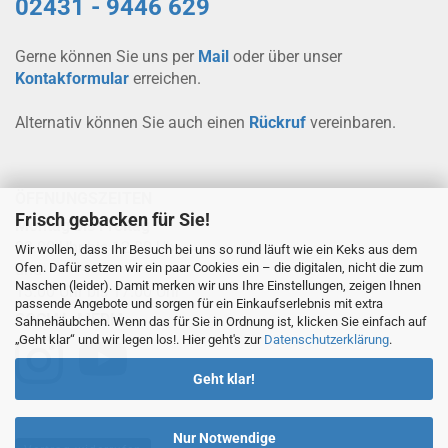
02431 - 9446 629
Gerne können Sie uns per
Mail
oder über unser
Kontakformular
erreichen.
Alternativ können Sie auch einen
Rückruf
vereinbaren.
ÖFFNUNGSZEITEN
Frisch gebacken für Sie!
Montag bis Freitag
08.00 Uhr bis 12.00 Uhr
Wir wollen, dass Ihr Besuch bei uns so rund läuft wie ein Keks aus dem
Ofen. Dafür setzen wir ein paar Cookies ein – die digitalen, nicht die zum
und
Naschen (leider). Damit merken wir uns Ihre Einstellungen, zeigen Ihnen
13.00 Uhr bis 17.00 Uhr
passende Angebote und sorgen für ein Einkaufserlebnis mit extra
SOCIAL-MEDIA
Sahnehäubchen. Wenn das für Sie in Ordnung ist, klicken Sie einfach auf
„Geht klar“ und wir legen los!. Hier geht's zur
Datenschutzerklärung
.
Geht klar!
Nur Notwendige