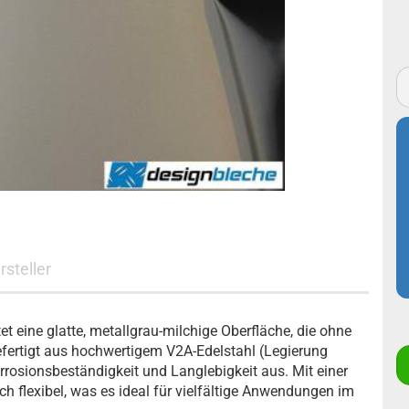
Edelstahl Lochblech
Edelstahl
nasslackiert
Edelstahl Strukturblech
Stahl verzinkt glatt RAL
Stahl verzinkt ohne
nasslackiert
Schutzfolie
Stahl verzinkt ohne
Schutzfolie
rsteller
et eine glatte, metallgrau-milchige Oberfläche, die ohne
ertigt aus hochwertigem V2A-Edelstahl (Legierung
rrosionsbeständigkeit und Langlebigkeit aus. Mit einer
h flexibel, was es ideal für vielfältige Anwendungen im