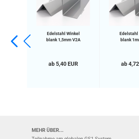
Edelstahl Winkel
Edelstahl
blank 1,5mm V2A
blank 1
ab 5,40 EUR
ab 4,7
MEHR ÜBER...
Teilnahme am globalen GS1 System