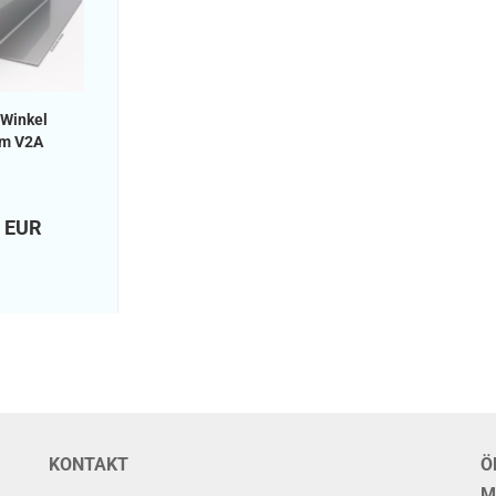
 Winkel
mm V2A
2 EUR
KONTAKT
Ö
M