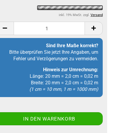
inkl. 19% MwSt. zzgl.
Versand
Sind Ihre Maße korrekt?
Bitte überprüfen Sie jetzt Ihre Angaben, um
Fehler und Verzögerungen zu vermeiden.
Hinweis zur Umrechnung:
Länge: 20 mm = 2,0 cm = 0,02 m
Breite: 20 mm = 2,0 cm = 0,02 m
(1 cm = 10 mm, 1 m = 1000 mm)