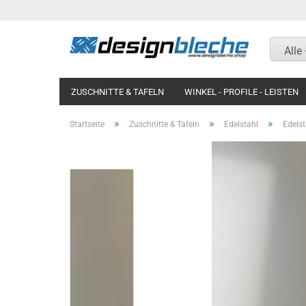
Alle
ZUSCHNITTE & TAFELN
WINKEL - PROFILE - LEISTEN
KOTFLÜGEL UND RAMPEN
MAGNETWAND / PINNWAN
»
»
»
Startseite
Zuschnitte & Tafeln
Edelstahl
Edelst
Aluminium Riffelblech
Aluminium Riffelblech
Aluminium blank natur
Titanzink
Aluminium silber natur
Aluminium blank natur
eloxiert
Aluminium silber natur
Aluminium Strukturblech
eloxiert
Aluminium Lochblech
Aluminium glatt RAL
nasslackiert
Aluminium Glattblech RAL
beschichtet
Aluminium blank eckig
gepresst Aussenmaß