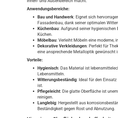
Innen- und Außenbereich macht.
Anwendungsbereiche:
Bau und Handwerk
: Eignet sich hervorra
Fassadenbau, dank seiner optimalen Witter
Küchenbau
: Aufgrund seiner hygienischen 
Küchen.
Möbelbau
: Verleiht Möbeln eine moderne, i
Dekorative Verkleidungen
: Perfekt für Th
eine ansprechende Metalloptik gewünscht i
Vorteile:
Hygienisch
: Das Material ist lebensmittele
Lebensmitteln.
Witterungsbeständig
: Ideal für den Einsa
ist.
Pflegeleicht
: Die glatte Oberfläche ist un
reinigen.
Langlebig
: Hergestellt aus korrosionsbestä
Beständigkeit gegen Rost und Abnutzung.