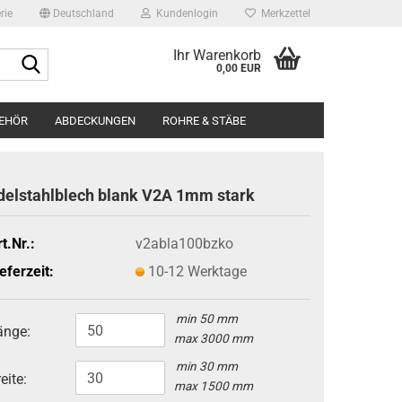
rie
Deutschland
Kundenlogin
Merkzettel
Ihr Warenkorb
Suche...
0,00 EUR
BEHÖR
ABDECKUNGEN
ROHRE & STÄBE
BILDERGALERIE
ÜBER UNS
delstahlblech blank V2A 1mm stark
Edels
Edels
t.Nr.:
v2abla100bzko
Runds
eferzeit:
10-12 Werktage
min 50 mm
änge:
max 3000 mm
min 30 mm
eite:
max 1500 mm