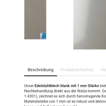
Edelstahl
Stahl verzinkt Ral
nasslackiert
Stahl verzinkt ohne
Schutzfolie
Stahlblech verzinkt RAL
Lochbleche
nasslackiert
Stahlblech verzinkt
Stahl Lochblech verzinkt
Beschreibung
Produktsicherheit
He
Unser
Edelstahlblech blank mit 1 mm Stärke
biet
Nachbehandlung direkt aus der Walze kommt. Gef
1.4301), zeichnet es sich durch hervorragende Ko
Materialstärke von 1 mm ist es robust und dennoc