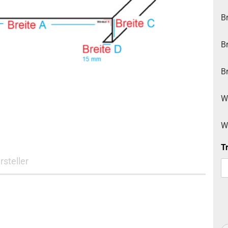
Edelstahl Lochblech
Edelstahl
nasslackiert
Edelstahl Strukturblech
Br
Stahl verzinkt glatt RAL
Stahl verzinkt ohne
nasslackiert
Schutzfolie
Stahl verzinkt ohne
Br
Schutzfolie
Br
W
W
T
rsteller