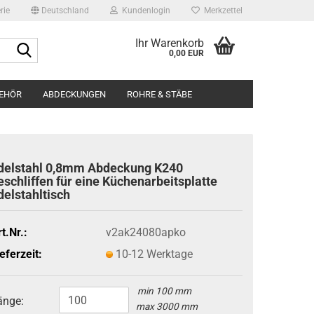
rie
Deutschland
Kundenlogin
Merkzettel
Ihr Warenkorb
Suche...
0,00 EUR
BEHÖR
ABDECKUNGEN
ROHRE & STÄBE
BILDERGALERIE
ÜBER UNS
Edels
delstahl 0,8mm Abdeckung K240
Edels
eschliffen für eine Küchenarbeitsplatte
delstahltisch
Runds
t.Nr.:
v2ak24080apko
eferzeit:
10-12 Werktage
min 100 mm
änge:
max 3000 mm