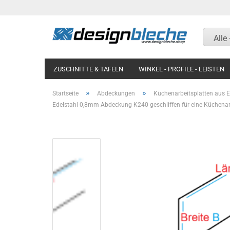
Alle
ZUSCHNITTE & TAFELN
WINKEL - PROFILE - LEISTEN
KOTFLÜGEL UND RAMPEN
MAGNETWAND / PINNWAN
»
»
Startseite
Abdeckungen
Küchenarbeitsplatten aus E
Edelstahl 0,8mm Abdeckung K240 geschliffen für eine Küchenarb
Aluminium Riffelblech
Aluminium Riffelblech
Aluminium blank natur
Titanzink
Aluminium silber natur
Aluminium blank natur
eloxiert
Aluminium silber natur
Aluminium Strukturblech
eloxiert
Aluminium Lochblech
Aluminium glatt RAL
nasslackiert
Aluminium Glattblech RAL
beschichtet
Aluminium blank eckig
gepresst Aussenmaß