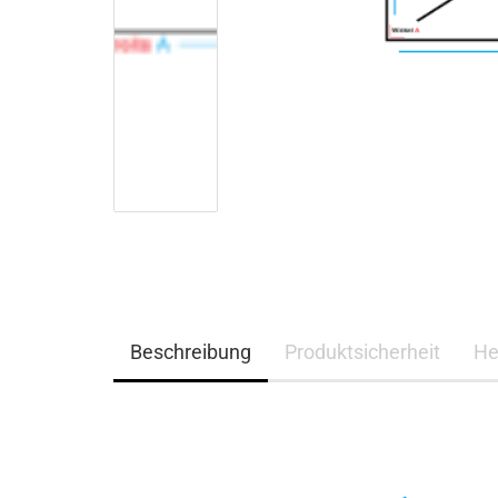
Edelstahl
Stahl verzinkt Ral
nasslackiert
Stahl verzinkt ohne
Schutzfolie
Stahlblech verzinkt RAL
Lochbleche
nasslackiert
Stahlblech verzinkt
Stahl Lochblech verzinkt
Beschreibung
Produktsicherheit
He