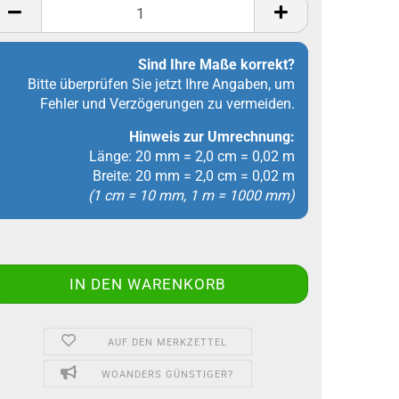
Sind Ihre Maße korrekt?
Bitte überprüfen Sie jetzt Ihre Angaben, um
Fehler und Verzögerungen zu vermeiden.
Hinweis zur Umrechnung:
Länge: 20 mm = 2,0 cm = 0,02 m
Breite: 20 mm = 2,0 cm = 0,02 m
(1 cm = 10 mm, 1 m = 1000 mm)
AUF DEN MERKZETTEL
WOANDERS GÜNSTIGER?