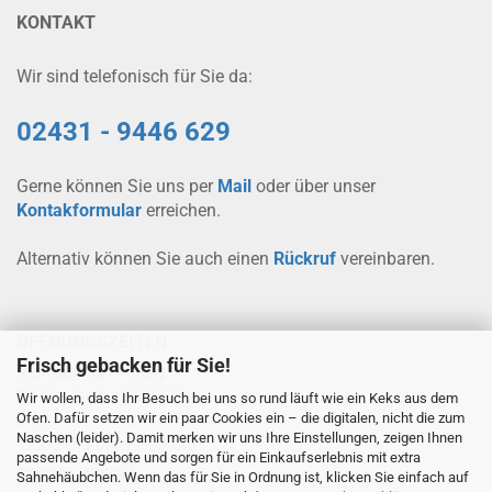
KONTAKT
Wir sind telefonisch für Sie da:
02431 - 9446 629
Gerne können Sie uns per
Mail
oder über unser
Kontakformular
erreichen.
Alternativ können Sie auch einen
Rückruf
vereinbaren.
ÖFFNUNGSZEITEN
Frisch gebacken für Sie!
Montag bis Freitag
08.00 Uhr bis 12.00 Uhr
Wir wollen, dass Ihr Besuch bei uns so rund läuft wie ein Keks aus dem
Ofen. Dafür setzen wir ein paar Cookies ein – die digitalen, nicht die zum
und
Naschen (leider). Damit merken wir uns Ihre Einstellungen, zeigen Ihnen
13.00 Uhr bis 17.00 Uhr
passende Angebote und sorgen für ein Einkaufserlebnis mit extra
SOCIAL-MEDIA
Sahnehäubchen. Wenn das für Sie in Ordnung ist, klicken Sie einfach auf