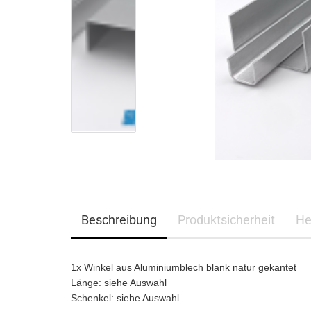
Edelstahl
Stahl verzinkt Ral
nasslackiert
Stahl verzinkt ohne
Schutzfolie
Stahlblech verzinkt RAL
Lochbleche
nasslackiert
Stahlblech verzinkt
Stahl Lochblech verzinkt
Beschreibung
Produktsicherheit
He
1x Winkel aus Aluminiumblech blank natur gekantet
Länge: siehe Auswahl
Schenkel: siehe Auswahl