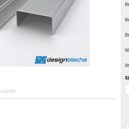
Edelstahl Lochblech
Edelstahl
nasslackiert
Br
Edelstahl Strukturblech
Stahl verzinkt glatt RAL
Stahl verzinkt ohne
nasslackiert
Schutzfolie
Br
Stahl verzinkt ohne
Schutzfolie
Br
W
W
Si
rsteller