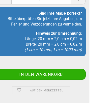
Sind Ihre Maße korrekt?
Bitte überprüfen Sie jetzt Ihre Angaben, um
Fehler und Verzögerungen zu vermeiden.
Hinweis zur Umrechnung:
Länge: 20 mm = 2,0 cm = 0,02 m
Breite: 20 mm = 2,0 cm = 0,02 m
(1 cm = 10 mm, 1 m = 1000 mm)
AUF DEN MERKZETTEL