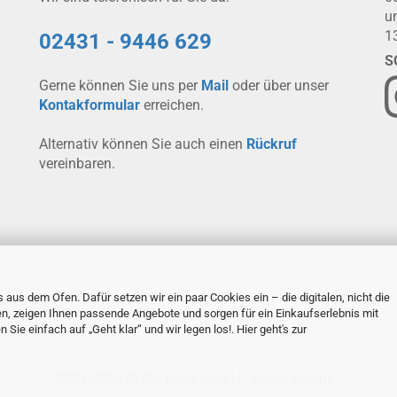
u
1
02431 - 9446 629
S
Gerne können Sie uns per
Mail
oder über unser
Kontakformular
erreichen.
Alternativ können Sie auch einen
Rückruf
vereinbaren.
 aus dem Ofen. Dafür setzen wir ein paar Cookies ein – die digitalen, nicht die
en, zeigen Ihnen passende Angebote und sorgen für ein Einkaufserlebnis mit
Sie einfach auf „Geht klar“ und wir legen los!. Hier geht's zur
2024-2026 © RS Tools GmbH - designbleche -