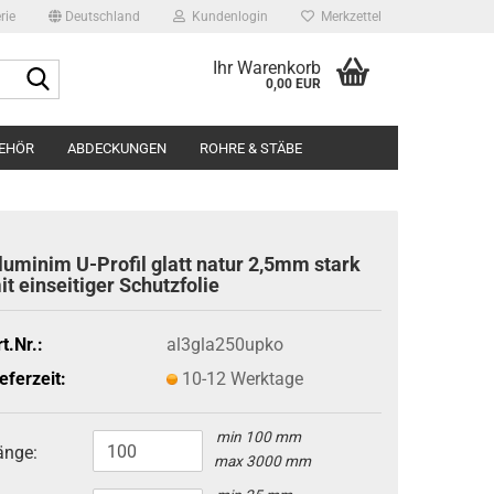
rie
Deutschland
Kundenlogin
Merkzettel
Ihr Warenkorb
Suche...
0,00 EUR
BEHÖR
ABDECKUNGEN
ROHRE & STÄBE
BILDERGALERIE
ÜBER UNS
Edels
luminim U-Profil glatt natur 2,5mm stark
Edels
it einseitiger Schutzfolie
Runds
t.Nr.:
al3gla250upko
eferzeit:
10-12 Werktage
min 100 mm
änge:
max 3000 mm