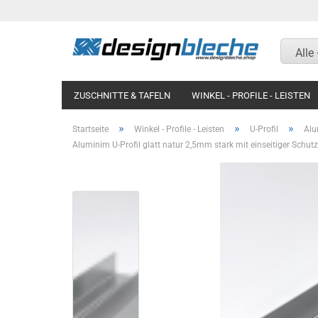
Alle
ZUSCHNITTE & TAFELN
WINKEL - PROFILE - LEISTEN
KOTFLÜGEL UND RAMPEN
MAGNETWAND / PINNWAN
»
»
»
Startseite
Winkel - Profile - Leisten
U-Profil
Alu
Aluminim U-Profil glatt natur 2,5mm stark mit einseitiger Schutz
Aluminium Riffelblech
Aluminium Riffelblech
Aluminium blank natur
Titanzink
Aluminium silber natur
Aluminium blank natur
eloxiert
Aluminium silber natur
Aluminium Strukturblech
eloxiert
Aluminium Lochblech
Aluminium glatt RAL
nasslackiert
Aluminium Glattblech RAL
beschichtet
Aluminium blank eckig
gepresst Aussenmaß